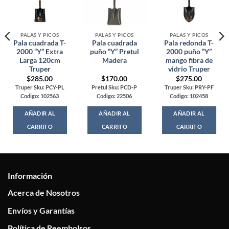
PALAS Y PICOS
PALAS Y PICOS
PALAS Y PICOS
Pala cuadrada T-
Pala cuadrada
Pala redonda T-
2000 “Y” Extra
puño “Y” Pretul
2000 puño “Y”
Larga 120cm
Madera
mango fibra de
Truper
vidrio Truper
$
285.00
$
170.00
$
275.00
Truper Sku: PCY-PL
Pretul Sku: PCD-P
Truper Sku: PRY-PF
Codigo: 102563
Codigo: 22506
Codigo: 102458
AÑADIR AL
AÑADIR AL
AÑADIR AL
CARRITO
CARRITO
CARRITO
Información
Acerca de Nosotros
Envíos y Garantías
Política de Reembolsos