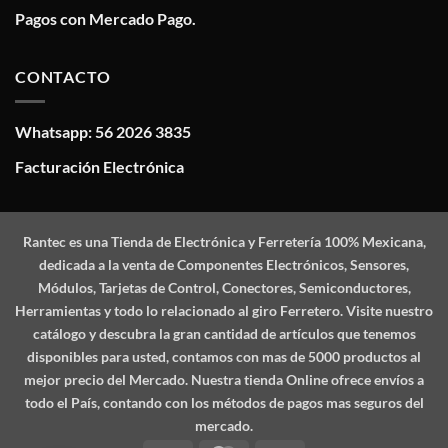
Pagos con Mercado Pago.
CONTACTO
Whatsapp: 56 2026 3835
Facturación Electrónica
Rantec
es una Tienda de Electrónica y Ferretería 100% Mexicana,
dedicada a la venta de Componentes Electrónicos, Sensores,
Módulos, Tarjetas de Control, Conectores, Semiconductores,
Herramientas y todo lo relacionado al giro Ferretero. Visite nuestro
catálogo y descubra la gran cantidad de artículos que tenemos
disponibles para usted, contamos con mas de 5000 productos al
mejor precio del Mercado. Nuestra tienda Online ofrece envíos a
todo el País, contando con los métodos de pagos mas seguros del
mercado.