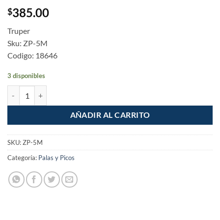
385.00
$
Truper
Sku: ZP-5M
Codigo: 18646
3 disponibles
Zapapico 5 libras 36" Mango de Fibra de Vidrio cantidad
AÑADIR AL CARRITO
SKU:
ZP-5M
Categoría:
Palas y Picos