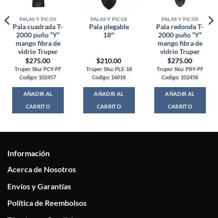
PALAS Y PICOS
PALAS Y PICOS
PALAS Y PICOS
Pala cuadrada T-
Pala plegable
Pala redonda T-
2000 puño “Y”
18″
2000 puño “Y”
mango fibra de
mango fibra de
vidrio Truper
vidrio Truper
$
275.00
$
210.00
$
275.00
Truper Sku: PCY-PF
Truper Sku: PLE-18
Truper Sku: PRY-PF
Codigo: 102457
Codigo: 16018
Codigo: 102458
AÑADIR AL
AÑADIR AL
AÑADIR AL
CARRITO
CARRITO
CARRITO
Información
Acerca de Nosotros
Envíos y Garantías
Política de Reembolsos