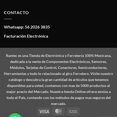
CONTACTO
Whatsapp: 56 2026 3835
Facturación Electrónica
Rantec
es una Tienda de Electrónica y Ferretería 100% Mexicana,
dedicada a la venta de Componentes Electrónicos, Sensores,
Módulos, Tarjetas de Control, Conectores, Semiconductores,
Herramientas y todo lo relacionado al giro Ferretero. Visite nuestro
catálogo y descubra la gran cantidad de artículos que tenemos
disponibles para usted, contamos con mas de 5000 productos al
mejor precio del Mercado. Nuestra tienda Online ofrece envíos a
todo el País, contando con los métodos de pagos mas seguros del
mercado.
Visa
MasterCard
Bank
Transfer