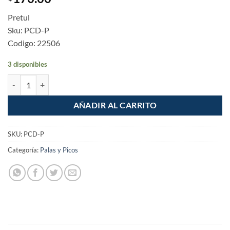
Pretul
Sku: PCD-P
Codigo: 22506
3 disponibles
Pala cuadrada puño "Y" Pretul Madera cantidad
AÑADIR AL CARRITO
SKU:
PCD-P
Categoría:
Palas y Picos