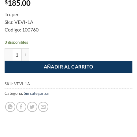
185.00
$
Truper
Sku: VEVI-1A
Codigo: 100760
3 disponibles
Ventosa de aluminio para vidrio, 1 copa de succion cantidad
AÑADIR AL CARRITO
SKU:
VEVI-1A
Categoría:
Sin categorizar