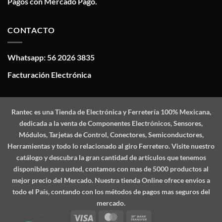
Pagos con Mercado Pago.
CONTACTO
Whatsapp: 56 2026 3835
Facturación Electrónica
Rantec
es una Tienda de Electrónica y Ferretería 100% Mexicana,
dedicada a la venta de Componentes Electrónicos, Sensores,
Módulos, Tarjetas de Control, Conectores, Semiconductores,
Herramientas y todo lo relacionado al giro Ferretero. Visite nuestro
catálogo y descubra la gran cantidad de artículos que tenemos
disponibles para usted, contamos con mas de 5000 productos al
mejor precio del Mercado. Nuestra tienda Online ofrece envíos a
todo el País, contando con los métodos de pagos mas seguros del
mercado.
Visa
MasterCard
Bank