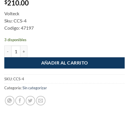
210.00
$
Volteck
Sku: CCS-4
Codigo: 47197
3 disponibles
Centro de carga 4 polos Sobreponer Volteck cantidad
AÑADIR AL CARRITO
SKU:
CCS-4
Categoría:
Sin categorizar