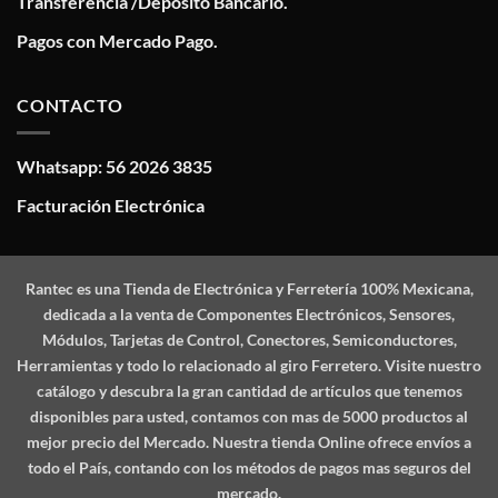
Transferencia /Deposito Bancario.
Pagos con Mercado Pago.
CONTACTO
Whatsapp: 56 2026 3835
Facturación Electrónica
Rantec
es una Tienda de Electrónica y Ferretería 100% Mexicana,
dedicada a la venta de Componentes Electrónicos, Sensores,
Módulos, Tarjetas de Control, Conectores, Semiconductores,
Herramientas y todo lo relacionado al giro Ferretero. Visite nuestro
catálogo y descubra la gran cantidad de artículos que tenemos
disponibles para usted, contamos con mas de 5000 productos al
mejor precio del Mercado. Nuestra tienda Online ofrece envíos a
todo el País, contando con los métodos de pagos mas seguros del
mercado.