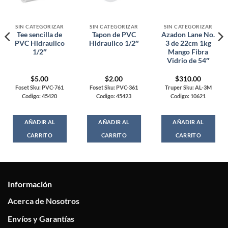
SIN CATEGORIZAR
SIN CATEGORIZAR
SIN CATEGORIZAR
Tee sencilla de
Tapon de PVC
Azadon Lane No.
PVC Hidraulico
Hidraulico 1/2″
3 de 22cm 1kg
1/2″
Mango Fibra
Vidrio de 54″
$
5.00
$
2.00
$
310.00
Foset Sku: PVC-761
Foset Sku: PVC-361
Truper Sku: AL-3M
Codigo: 45420
Codigo: 45423
Codigo: 10621
AÑADIR AL
AÑADIR AL
AÑADIR AL
CARRITO
CARRITO
CARRITO
Información
Acerca de Nosotros
Envíos y Garantías