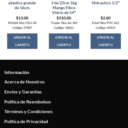
plastico grande
3 de 22cm 1kg
Hidraulico 1/2″
de 16cm
Mango Fibra
Vidrio de 54″
$
13.00
$
310.00
$
2.00
Klintek Sku: CELI-30
Truper Sku: AL-3M
Foset Sku: PVC-261
Codigo: 57007
Codigo: 10621
Codigo: 45417
AÑADIR AL
AÑADIR AL
AÑADIR AL
CARRITO
CARRITO
CARRITO
Información
Acerca de Nosotros
Envíos y Garantías
Política de Reembolsos
Términos y Condiciones
Política de Privacidad