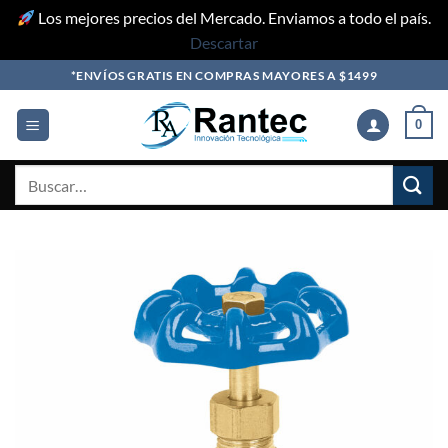
Los mejores precios del Mercado. Enviamos a todo el país.
Descartar
Skip
*ENVÍOS GRATIS EN COMPRAS MAYORES A $1499
to
content
0
Buscar
por: