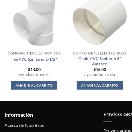
COMPONENTES ELECTRONICOS
COMPONENTES ELECTRONICOS
Cople PVC Sanitario 3″
Tee PVC Sanitario 1-1/2″
Amanco
$
14.00
$
15.00
PVC Sku: RA-14080
PVC Sku: RA-14093
AÑADIR AL CARRITO
AÑADIR AL CARRITO
Información
ENVÍOS GR
Acerca de Nosotros
*Envíos grati