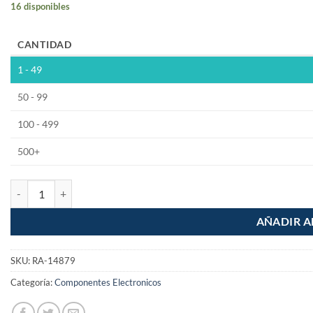
16 disponibles
CANTIDAD
1 - 49
50 - 99
100 - 499
500+
Valvula Check PPR de 3/4" 25mm cantidad
AÑADIR A
SKU:
RA-14879
Categoría:
Componentes Electronicos