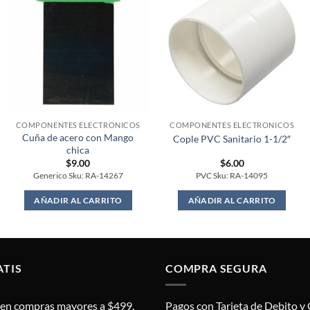
COMPONENTES ELECTRONICOS
COMPONENTES ELECTRONICOS
Cuña de acero con Mango
Cople PVC Sanitario 1-1/2″
chica
$
9.00
$
6.00
Generico Sku: RA-14267
PVC Sku: RA-14095
AÑADIR AL CARRITO
AÑADIR AL CARRITO
ATIS
COMPRA SEGURA
s en compras mayores a $499.
Pagos con Tarjeta de Debito y 