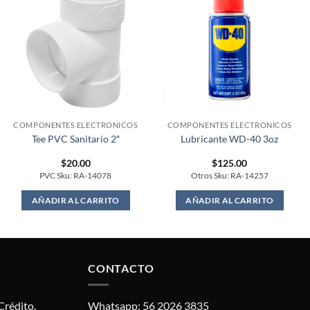
COMPONENTES ELECTRONICOS
COMPONENTES ELECTRONICOS
Tee PVC Sanitario 2″
Lubricante WD-40 3oz
$
20.00
$
125.00
PVC Sku: RA-14078
Otros Sku: RA-14257
AÑADIR AL CARRITO
AÑADIR AL CARRITO
CONTACTO
Crédito.
Whatsapp: 56 2026 3835