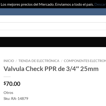
Los mejores precios del Mercado. Enviamos a todo el país.
Descar
INICIO
/
TIENDA DE ELECTRÓNICA
/
COMPONENTES ELECTRO
Valvula Check PPR de 3/4″ 25mm
70.00
$
Otros
Sku: RA-14879