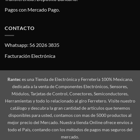
Pagos con Mercado Pago.
CONTACTO
Whatsapp: 56 2026 3835
Facturación Electrónica
Rantec
es una Tienda de Electrónica y Ferretería 100% Mexicana,
dedicada a la venta de Componentes Electrónicos, Sensores,
Módulos, Tarjetas de Control, Conectores, Semiconductores,
Herramientas y todo lo relacionado al giro Ferretero. Visite nuestro
catálogo y descubra la gran cantidad de artículos que tenemos
disponibles para usted, contamos con mas de 5000 productos al
mejor precio del Mercado. Nuestra tienda Online ofrece envíos a
todo el País, contando con los métodos de pagos mas seguros del
mercado.