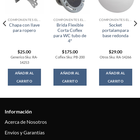
COMPONENTES ELECTRONICOS
COMPONENTES ELECTRONICOS
COMPONENTES ELECTRONICOS
Chapa con llave
Brida Flexible
Socket
para ropero
Corta Coflex
portalampara
para WC tubo de
base redonda
4″
$
25.00
$
175.00
$
29.00
Generico Sku: RA-
Coflex Sku: PB-200
Otros Sku: RA-14266
14253
AÑADIR AL
AÑADIR AL
AÑADIR AL
CARRITO
CARRITO
CARRITO
Información
Acerca de Nosotros
Envíos y Garantías