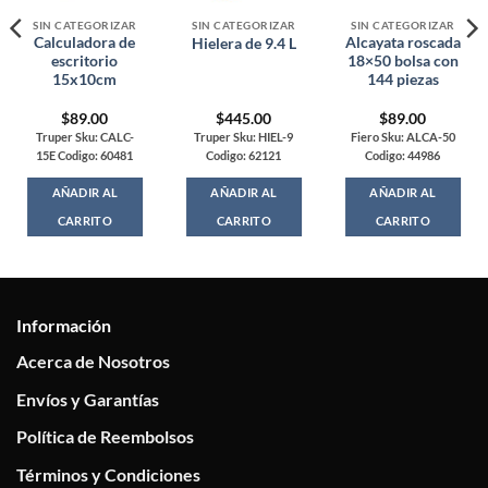
SIN CATEGORIZAR
SIN CATEGORIZAR
SIN CATEGORIZAR
Calculadora de
Alcayata roscada
Hielera de 9.4 L
escritorio
18×50 bolsa con
15x10cm
144 piezas
$
89.00
$
445.00
$
89.00
Truper Sku: CALC-
Truper Sku: HIEL-9
Fiero Sku: ALCA-50
15E Codigo: 60481
Codigo: 62121
Codigo: 44986
AÑADIR AL
AÑADIR AL
AÑADIR AL
CARRITO
CARRITO
CARRITO
Información
Acerca de Nosotros
Envíos y Garantías
Política de Reembolsos
Términos y Condiciones