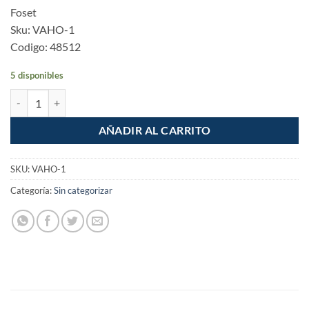
Foset
Sku: VAHO-1
Codigo: 48512
5 disponibles
Valvula check horizontal de laton de 1" cantidad
AÑADIR AL CARRITO
SKU:
VAHO-1
Categoría:
Sin categorizar