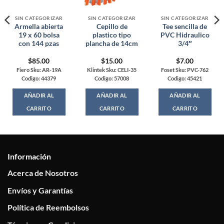
SIN CATEGORIZAR
SIN CATEGORIZAR
SIN CATEGORIZAR
Armella abierta
Cepillo de
Tee sencilla de
19 x 60 bolsa
plastico tipo
PVC Hidraulico
con 144 pzas
plancha de 14cm
3/4″
$
85.00
$
15.00
$
7.00
Fiero Sku: AR-19A
Klintek Sku: CELI-35
Foset Sku: PVC-762
Codigo: 44379
Codigo: 57008
Codigo: 45421
AÑADIR AL
AÑADIR AL
AÑADIR AL
CARRITO
CARRITO
CARRITO
Información
Acerca de Nosotros
Envíos y Garantías
Política de Reembolsos