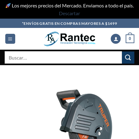
Los mejores precios del Mercado. Enviamos a todo el país.
Descartar
Skip
*ENVÍOS GRATIS EN COMPRAS MAYORES A $1499
to
content
0
Buscar
por: