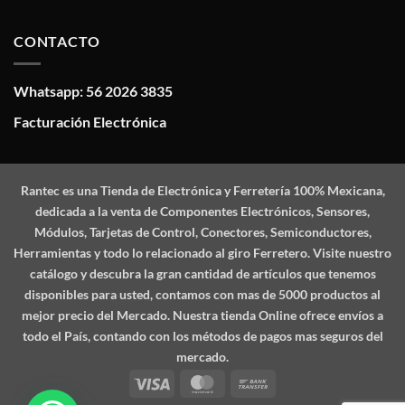
CONTACTO
Whatsapp: 56 2026 3835
Facturación Electrónica
Rantec
es una Tienda de Electrónica y Ferretería 100% Mexicana,
dedicada a la venta de Componentes Electrónicos, Sensores,
Módulos, Tarjetas de Control, Conectores, Semiconductores,
Herramientas y todo lo relacionado al giro Ferretero. Visite nuestro
catálogo y descubra la gran cantidad de artículos que tenemos
disponibles para usted, contamos con mas de 5000 productos al
mejor precio del Mercado. Nuestra tienda Online ofrece envíos a
todo el País, contando con los métodos de pagos mas seguros del
mercado.
Visa
MasterCard
Bank
Transfer