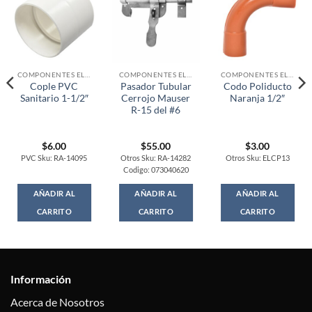
COMPONENTES ELECTRONICOS
COMPONENTES ELECTRONICOS
COMPONENTES ELECTRONICOS
Cople PVC
Pasador Tubular
Codo Poliducto
Sanitario 1-1/2″
Cerrojo Mauser
Naranja 1/2″
R-15 del #6
$
6.00
$
55.00
$
3.00
PVC Sku: RA-14095
Otros Sku: RA-14282
Otros Sku: ELCP13
Codigo: 073040620
AÑADIR AL
AÑADIR AL
AÑADIR AL
CARRITO
CARRITO
CARRITO
Información
Acerca de Nosotros