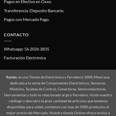
Pagos en Efectivo en Oxxo.
Transferencia /Deposito Bancario.
Pagos con Mercado Pago.
CONTACTO
Whatsapp: 56 2026 3835
Facturación Electrónica
Rantec
es una Tienda de Electrónica y Ferretería 100% Mexicana,
dedicada a la venta de Componentes Electrónicos, Sensores,
Módulos, Tarjetas de Control, Conectores, Semiconductores,
Herramientas y todo lo relacionado al giro Ferretero. Visite nuestro
catálogo y descubra la gran cantidad de artículos que tenemos
disponibles para usted, contamos con mas de 5000 productos al
mejor precio del Mercado. Nuestra tienda Online ofrece envíos a