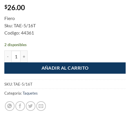
26.00
$
Fiero
Sku: TAE-5/16T
Codigo: 44361
2 disponibles
Taquete de expansion 5/16" con tornillo bolsa 4 pzas cantidad
AÑADIR AL CARRITO
SKU:
TAE-5/16T
Categoría:
Taquetes