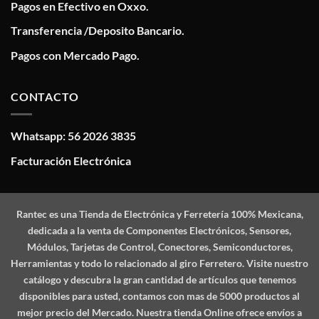
Pagos en Efectivo en Oxxo.
Transferencia /Deposito Bancario.
Pagos con Mercado Pago.
CONTACTO
Whatsapp: 56 2026 3835
Facturación Electrónica
Rantec
es una Tienda de Electrónica y Ferretería 100% Mexicana,
dedicada a la venta de Componentes Electrónicos, Sensores,
Módulos, Tarjetas de Control, Conectores, Semiconductores,
Herramientas y todo lo relacionado al giro Ferretero. Visite nuestro
catálogo y descubra la gran cantidad de artículos que tenemos
disponibles para usted, contamos con mas de 5000 productos al
mejor precio del Mercado. Nuestra tienda Online ofrece envíos a