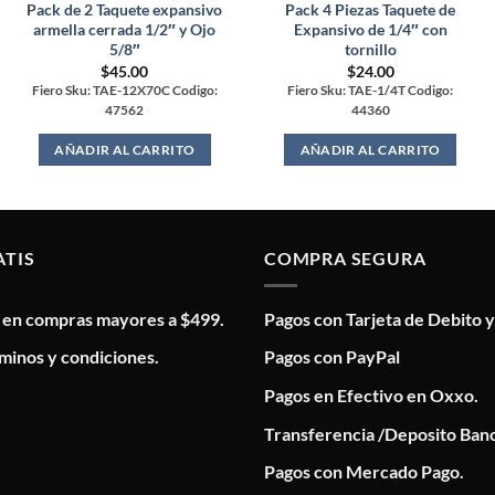
Pack de 2 Taquete expansivo
Pack 4 Piezas Taquete de
armella cerrada 1/2″ y Ojo
Expansivo de 1/4″ con
5/8″
tornillo
$
45.00
$
24.00
Fiero Sku: TAE-12X70C Codigo:
Fiero Sku: TAE-1/4T Codigo:
47562
44360
AÑADIR AL CARRITO
AÑADIR AL CARRITO
ATIS
COMPRA SEGURA
s en compras mayores a $499.
Pagos con Tarjeta de Debito y
minos y condiciones.
Pagos con PayPal
Pagos en Efectivo en Oxxo.
Transferencia /Deposito Banc
Pagos con Mercado Pago.