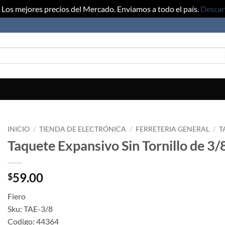
Los mejores precios del Mercado. Enviamos a todo el país.
Descar
INICIO
/
TIENDA DE ELECTRÓNICA
/
FERRETERIA GENERAL
/
T
Taquete Expansivo Sin Tornillo de 3/
59.00
$
Fiero
Sku: TAE-3/8
Codigo: 44364