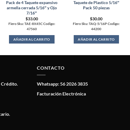
Pack de 4 Taquete expansivo
Taquete de Plastico 5/16″
armella cerrada 5/16″ y Ojo
Pack 50 piezas
7/16″
$
33.00
$
30.00
Fiero Sku: TAE-8X45C Codigo:
Fiero Sku: TAQ-5/16P Codigo:
47560
44200
AÑADIR AL CARRITO
AÑADIR AL CARRITO
CONTACTO
 Crédito.
Whatsapp: 56 2026 3835
Facturación Electrónica
ario.