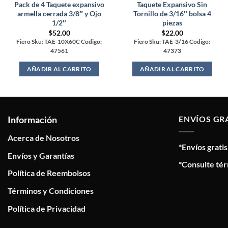
Pack de 4 Taquete expansivo
Taquete Expansivo Sin
armella cerrada 3/8″ y Ojo
Tornillo de 3/16″ bolsa 4
1/2″
piezas
$
52.00
$
22.00
Fiero Sku: TAE-10X60C Codigo:
Fiero Sku: TAE-3/16 Codigo:
47561
47373
AÑADIR AL CARRITO
AÑADIR AL CARRITO
Información
ENVÍOS GR
Acerca de Nosotros
*Envíos grati
Envíos y Garantías
*Consulte tér
Política de Reembolsos
Términos y Condiciones
Política de Privacidad