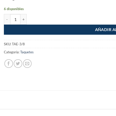
6 disponibles
Taquete Expansivo Sin Tornillo de 3/8" bolsa 4 piezas cantidad
AÑADIR A
SKU:
TAE-3/8
Categoría:
Taquetes