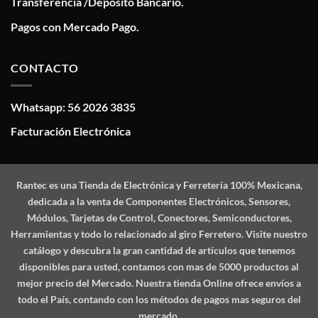
Transferencia /Deposito Bancario.
Pagos con Mercado Pago.
CONTACTO
Whatsapp: 56 2026 3835
Facturación Electrónica
Rantec
es una Tienda de Electrónica y Ferretería 100% Mexicana,
dedicada a la venta de Componentes Electrónicos, Sensores,
Módulos, Tarjetas de Control, Conectores, Semiconductores,
Herramientas y todo lo relacionado al giro Ferretero. Visite nuestro
catálogo y descubra la gran cantidad de artículos que tenemos
disponibles para usted, contamos con mas de 5000 productos al
mejor precio del Mercado. Nuestra tienda Online ofrece envíos a
todo el País, contando con los métodos de pagos mas seguros del
mercado.