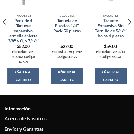
TAQUETES
TAQUETES
TAQUETES
Pack de 4
Taquete de
Taquete
Taquete
Plastico 1/4″
Expansivo Sin
expansivo
Pack 50 piezas
Tornillo de 5/16″
armella abierta
bolsa 4 piezas
3/8″ y Ojo 7/16″
$
52.00
$
22.00
$
59.00
Fiero Sku: TAE-
Fiero Sku: TAQ-1/4P
Fiero Sku: TAE-5/16
10X60A Codigo:
Codigo: 44199
Codigo: 44363
47565
AÑADIR AL
AÑADIR AL
AÑADIR AL
CARRITO
CARRITO
CARRITO
Información
Acerca de Nosotros
Envíos y Garantías