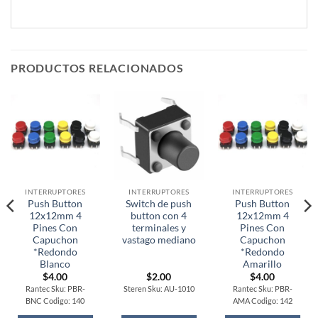
PRODUCTOS RELACIONADOS
INTERRUPTORES
INTERRUPTORES
INTERRUPTORES
Push Button
Switch de push
Push Button
12x12mm 4
button con 4
12x12mm 4
Pines Con
terminales y
Pines Con
Capuchon
vastago mediano
Capuchon
*Redondo
*Redondo
Blanco
Amarillo
$
4.00
$
2.00
$
4.00
Rantec Sku: PBR-
Steren Sku: AU-1010
Rantec Sku: PBR-
BNC Codigo: 140
AMA Codigo: 142