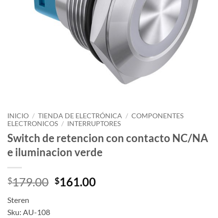
INICIO
/
TIENDA DE ELECTRÓNICA
/
COMPONENTES
ELECTRONICOS
/
INTERRUPTORES
Switch de retencion con contacto NC/NA
e iluminacion verde
Original
Current
179.00
161.00
$
$
price
price
Steren
was:
is:
Sku: AU-108
$179.00.
$161.00.