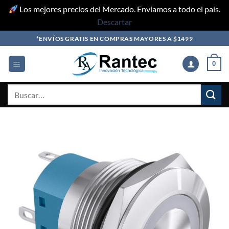
Los mejores precios del Mercado. Enviamos a todo el país.
Descartar
Skip
*ENVÍOS GRATIS EN COMPRAS MAYORES A $1499
to
content
0
Buscar
por: