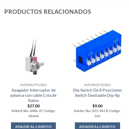
PRODUCTOS RELACIONADOS
INTERRUPTORES
INTERRUPTORES
Apagador Interruptor de
Dip Switch De 8 Posiciones
palanca con cable Cola de
Switch Deslizable Dip-8p
Raton
$
27.00
$
9.00
Volteck Sku: APAL-2C Codigo:
Rantec Sku: 835-965 R Codigo:
46444
262
AÑADIR AL CARRITO
AÑADIR AL CARRITO