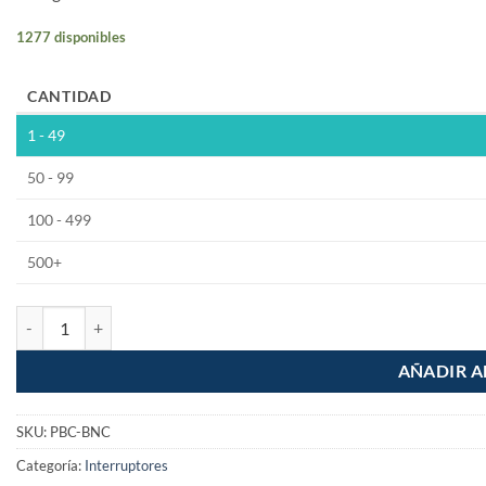
1277 disponibles
CANTIDAD
1 - 49
50 - 99
100 - 499
500+
Push Button 12x12mm 4 Pines Con Capuchon *Cuadrado Blanco cant
AÑADIR A
SKU:
PBC-BNC
Categoría:
Interruptores