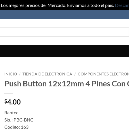
Los mejores precios del Mercado. Enviamos a todo el país.
Descar
INICIO
/
TIENDA DE ELECTRÓNICA
/
COMPONENTES ELECTRO
Push Button 12x12mm 4 Pines Con 
4.00
$
Rantec
Sku: PBC-BNC
Codigo: 163