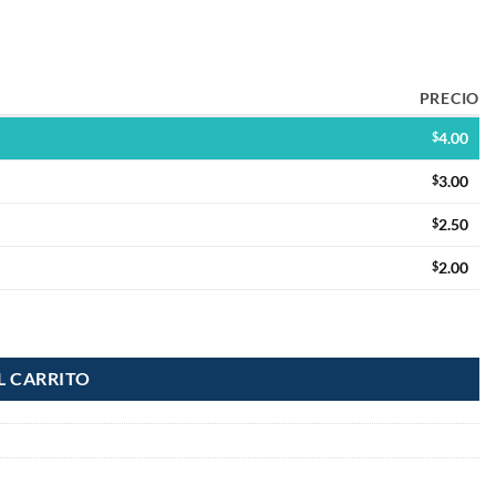
PRECIO
$
4.00
$
3.00
$
2.50
$
2.00
idad
L CARRITO