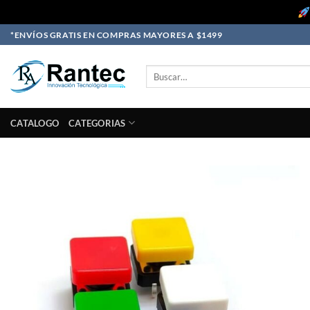
Skip
*ENVÍOS GRATIS EN COMPRAS MAYORES A $1499
to
content
Buscar
por:
CATALOGO
CATEGORIAS