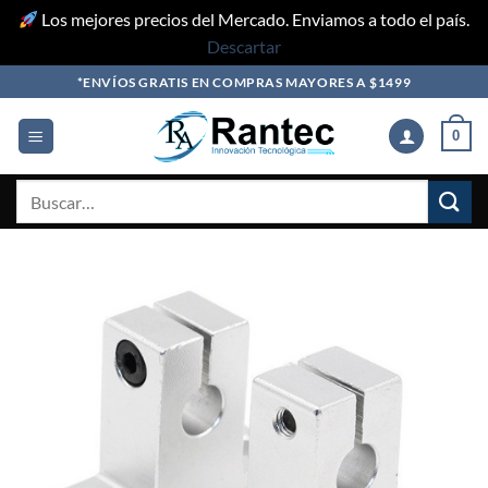
Los mejores precios del Mercado. Enviamos a todo el país.
Descartar
Skip
*ENVÍOS GRATIS EN COMPRAS MAYORES A $1499
to
content
0
Buscar
por: