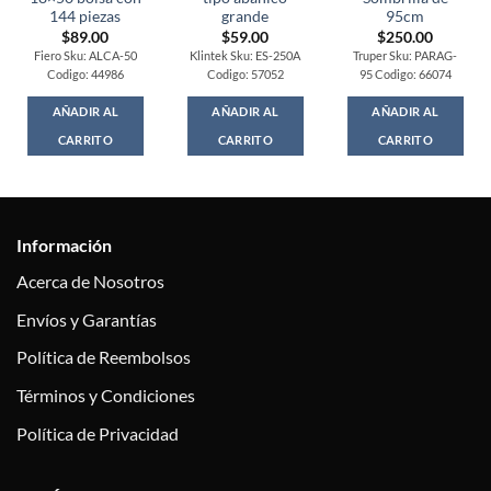
144 piezas
grande
95cm
$
89.00
$
59.00
$
250.00
Fiero Sku: ALCA-50
Klintek Sku: ES-250A
Truper Sku: PARAG-
Codigo: 44986
Codigo: 57052
95 Codigo: 66074
AÑADIR AL
AÑADIR AL
AÑADIR AL
CARRITO
CARRITO
CARRITO
Información
Acerca de Nosotros
Envíos y Garantías
Política de Reembolsos
Términos y Condiciones
Política de Privacidad