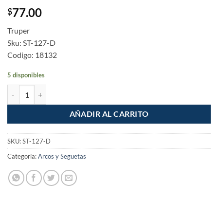
77.00
$
Truper
Sku: ST-127-D
Codigo: 18132
5 disponibles
Juego 5 Seguetas Metal Plastico Aluminio Corte Rapido 8 DPP cantid
AÑADIR AL CARRITO
SKU:
ST-127-D
Categoría:
Arcos y Seguetas