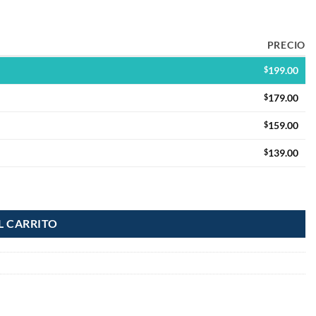
PRECIO
$
199.00
$
179.00
$
159.00
$
139.00
tidad
L CARRITO