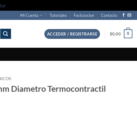
tar
Mi Cuenta
Tutoriales
Facturacion
Contacto
0
ACCEDER / REGISTRARSE
$
0.00
NICOS
5mm Diametro Termocontractil