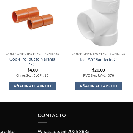
COMPONENTES ELECTRONICOS
COMPONENTES ELECTRONICOS
Cople Poliducto Naranja
Tee PVC Sanitario 2″
1/2″
$
4.00
$
20.00
Otros Sku: ELCPN13
PVC Sku: RA-14078
AÑADIR AL CARRITO
AÑADIR AL CARRITO
CONTACTO
Crédito.
Whatsapp: 56 2026 3835