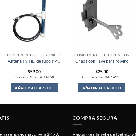
COMPONENTES ELECTRONICOS
COMPONENTES ELECTRONICOS
Antena TV HD de tubo PVC
Chapa con llave para ropero
$
59.00
$
25.00
Generico Sku: RA-14250
Generico Sku: RA-14253
AÑADIR AL CARRITO
AÑADIR AL CARRITO
ATIS
COMPRA SEGURA
s en compras mayores a $499.
Pagos con Tarjeta de Debito y 