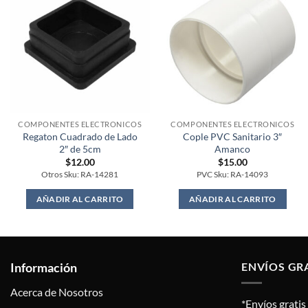
COMPONENTES ELECTRONICOS
COMPONENTES ELECTRONICOS
Regaton Cuadrado de Lado
Cople PVC Sanitario 3″
2″ de 5cm
Amanco
$
12.00
$
15.00
Otros Sku: RA-14281
PVC Sku: RA-14093
AÑADIR AL CARRITO
AÑADIR AL CARRITO
Información
ENVÍOS GR
Acerca de Nosotros
*Envíos grati