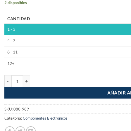
2 disponibles
CANTIDAD
1 - 3
4 - 7
8 - 11
12+
Rollo de 20m Thermofit de 3/8" 9.5mm Diametro Termocontractil can
AÑADIR A
SKU:
080-989
Categoría:
Componentes Electronicos