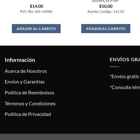
potencia PNP
$
14.00
$
10.00
PVC Sku: RA-14080
Rantec Codigo: 14110
AÑADIR AL CARRITO
AÑADIR AL CARRITO
Información
ENVÍOS GR
Acerca de Nosotros
*Envíos grati
Envíos y Garantías
*Consulte tér
Política de Reembolsos
Términos y Condiciones
Política de Privacidad