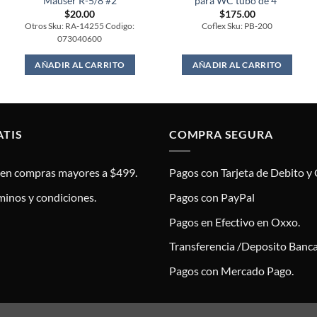
Mauser R-5/8 #2
para WC tubo de 4″
$
20.00
$
175.00
Otros Sku: RA-14255 Codigo:
Coflex Sku: PB-200
073040600
AÑADIR AL CARRITO
AÑADIR AL CARRITO
ATIS
COMPRA SEGURA
s en compras mayores a $499.
Pagos con Tarjeta de Debito y 
minos y condiciones.
Pagos con PayPal
Pagos en Efectivo en Oxxo.
Transferencia /Deposito Banca
Pagos con Mercado Pago.