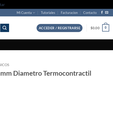
tar
Mi Cuenta
Tutoriales
Facturacion
Contacto
0
ACCEDER / REGISTRARSE
$
0.00
NICOS
.2mm Diametro Termocontractil