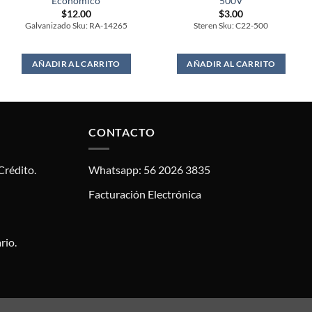
Economico
500V
$
12.00
$
3.00
Galvanizado Sku: RA-14265
Steren Sku: C22-500
AÑADIR AL CARRITO
AÑADIR AL CARRITO
CONTACTO
Crédito.
Whatsapp: 56 2026 3835
Facturación Electrónica
rio.