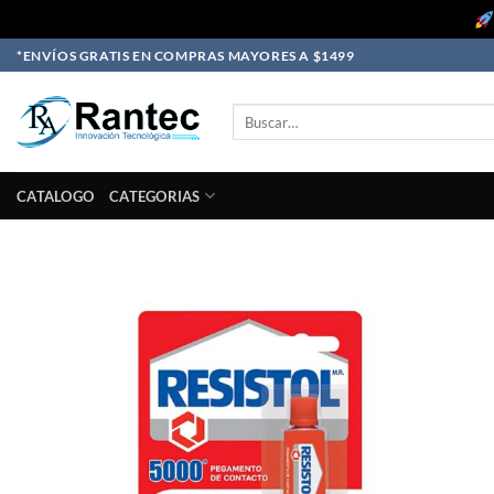
Skip
*ENVÍOS GRATIS EN COMPRAS MAYORES A $1499
to
content
Buscar
por:
CATALOGO
CATEGORIAS