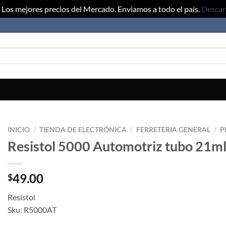
Los mejores precios del Mercado. Enviamos a todo el país.
Descar
INICIO
/
TIENDA DE ELECTRÓNICA
/
FERRETERIA GENERAL
/
P
Resistol 5000 Automotriz tubo 21m
49.00
$
Resistol
Sku: R5000AT