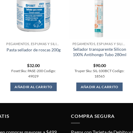
PEGAMENTOS, ESPUMAS Y SILICONES
PEGAMENTOS, ESPUMAS Y SILICONES
Sellador transparente Silicon
Pasta sellador de roscas 200g
100% Antihongo Tubo 280ml
$
32.00
$
90.00
Foset Sku: PASE-200 Codigo:
Truper Sku: SIL-100BCT Codigo:
49029
18565
AÑADIR AL CARRITO
AÑADIR AL CARRITO
ATIS
COMPRA SEGURA
s en compras mayores a $499.
Pagos con Tarjeta de Debito y 