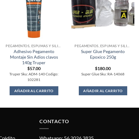
PEGAMENTOS, ESPUMAS Y SILICONES
PEGAMENTOS, ESPUMAS Y SILICONES
Adhesivo Pegamento
Super Glue Pegamento
Montaje Sin Adios clavos
Epoxico 250g
140g Truper
$
57.00
$
180.00
Truper Sku: ADM-140 Codigo:
Super Glue Sku: RA-14068
102281
AÑADIR AL CARRITO
AÑADIR AL CARRITO
CONTACTO
Crédito.
Whatsapp: 56 2026 3835