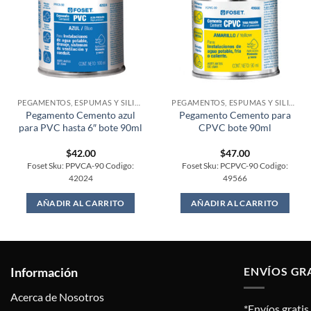
PEGAMENTOS, ESPUMAS Y SILICONES
PEGAMENTOS, ESPUMAS Y SILICONES
Pegamento Cemento azul
Pegamento Cemento para
para PVC hasta 6″ bote 90ml
CPVC bote 90ml
$
42.00
$
47.00
Foset Sku: PPVCA-90 Codigo:
Foset Sku: PCPVC-90 Codigo:
42024
49566
AÑADIR AL CARRITO
AÑADIR AL CARRITO
Información
ENVÍOS GR
Acerca de Nosotros
*Envíos grati