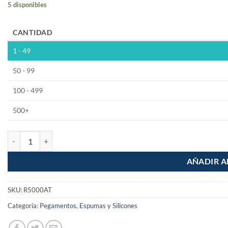
5 disponibles
CANTIDAD
1 - 49
50 - 99
100 - 499
500+
Resistol 5000 Automotriz tubo 21ml cantidad
AÑADIR A
SKU:
R5000AT
Categoría:
Pegamentos, Espumas y Silicones