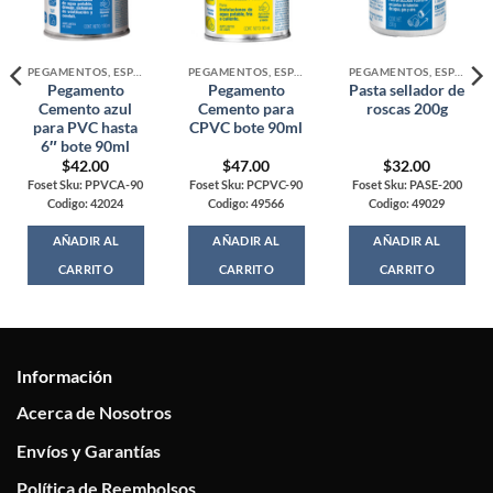
PEGAMENTOS, ESPUMAS Y SILICONES
PEGAMENTOS, ESPUMAS Y SILICONES
PEGAMENTOS, ESPUMAS Y SILICONES
Pegamento
Pegamento
Pasta sellador de
Cemento azul
Cemento para
roscas 200g
para PVC hasta
CPVC bote 90ml
6″ bote 90ml
$
42.00
$
47.00
$
32.00
Foset Sku: PPVCA-90
Foset Sku: PCPVC-90
Foset Sku: PASE-200
Codigo: 42024
Codigo: 49566
Codigo: 49029
AÑADIR AL
AÑADIR AL
AÑADIR AL
CARRITO
CARRITO
CARRITO
Información
Acerca de Nosotros
Envíos y Garantías
Política de Reembolsos