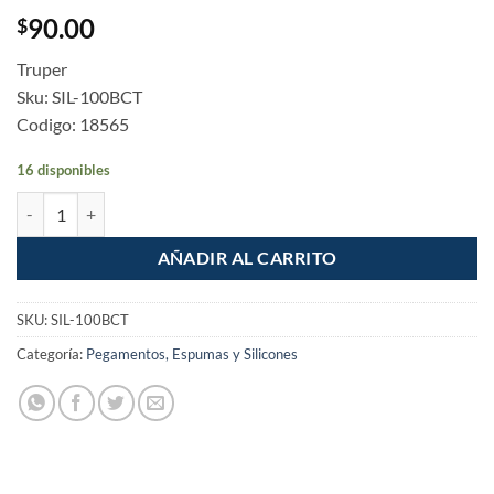
90.00
$
Truper
Sku: SIL-100BCT
Codigo: 18565
16 disponibles
Sellador transparente Silicon 100% Antihongo Tubo 280ml cantidad
AÑADIR AL CARRITO
SKU:
SIL-100BCT
Categoría:
Pegamentos, Espumas y Silicones