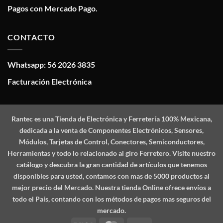
Pagos con Mercado Pago.
CONTACTO
Whatsapp: 56 2026 3835
Facturación Electrónica
Rantec
es una Tienda de Electrónica y Ferretería 100% Mexicana,
dedicada a la venta de Componentes Electrónicos, Sensores,
Módulos, Tarjetas de Control, Conectores, Semiconductores,
Herramientas y todo lo relacionado al giro Ferretero. Visite nuestro
catálogo y descubra la gran cantidad de artículos que tenemos
disponibles para usted, contamos con mas de 5000 productos al
mejor precio del Mercado. Nuestra tienda Online ofrece envíos a
todo el País, contando con los métodos de pagos mas seguros del
mercado.