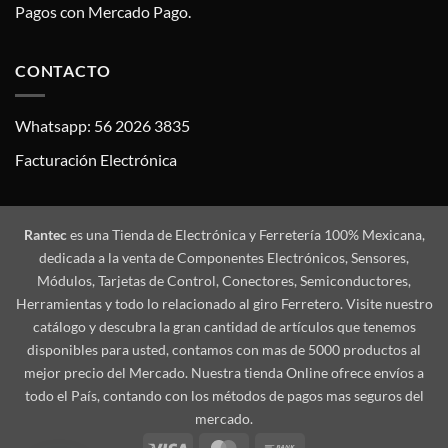
Pagos con Mercado Pago.
CONTACTO
Whatsapp: 56 2026 3835
Facturación Electrónica
Rantec
es una Tienda de Electrónica y Ferretería 100% Mexicana,
dedicada a la venta de Componentes Electrónicos, Sensores,
Módulos, Tarjetas de Control, Conectores, Semiconductores,
Herramientas y todo lo relacionado al giro Ferretero. Visite nuestro
catálogo y descubra la gran cantidad de artículos que tenemos
disponibles para usted, contamos con mas de 5000 productos al
mejor precio del Mercado. Nuestra tienda Online ofrece envíos a
todo el País, contando con los métodos de pagos mas seguros del
mercado.
Visa
MasterCard
Bank