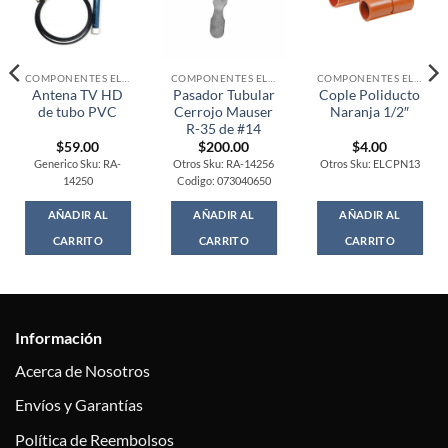
COMPONENTES ELECTRONICOS
COMPONENTES ELECTRONICOS
COMPONENTES ELECTRONICOS
Antena TV HD
Pasador Tubular
Cople Poliducto
de tubo PVC
Cerrojo Mauser
Naranja 1/2″
R-35 de #14
$
59.00
$
200.00
$
4.00
Generico Sku: RA-
Otros Sku: RA-14256
Otros Sku: ELCPN13
14250
Codigo: 073040650
AÑADIR AL
AÑADIR AL
AÑADIR AL
CARRITO
CARRITO
CARRITO
Información
Acerca de Nosotros
Envíos y Garantías
Política de Reembolsos