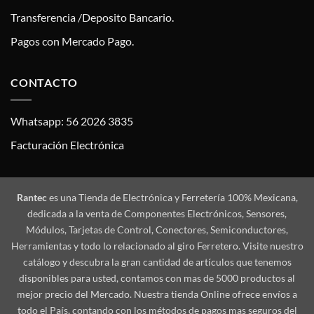
Transferencia /Deposito Bancario.
Pagos con Mercado Pago.
CONTACTO
Whatsapp: 56 2026 3835
Facturación Electrónica
Rantec
es una Tienda de Electrónica y Ferretería 100% Mexicana,
dedicada a la venta de Componentes Electrónicos, Sensores,
Módulos, Tarjetas de Control, Conectores, Semiconductores,
Herramientas y todo lo relacionado al giro Ferretero. Visite nuestro
catálogo y descubra la gran cantidad de artículos que tenemos
disponibles para usted, contamos con mas de 5000 productos al
mejor precio del Mercado. Nuestra tienda Online ofrece envíos a
todo el País, contando con los métodos de pagos mas seguros del