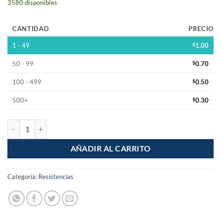
3580 disponibles
CANTIDAD
PRECIO
1 - 49
$
1.00
50 - 99
$
0.70
100 - 499
$
0.50
500+
$
0.30
Resistencia 68 Ohm 1/2W Pelicula de Carbon 5% Tolerancia cantidad
AÑADIR AL CARRITO
Categoría:
Resistencias