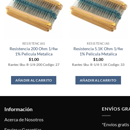
RESISTENCIAS
RESISTENCIAS
Resistencia 200 Ohm 1/4w
Resistencia 5.1K Ohm 1/4w
1% Pelicula Metalica
1% Pelicula Metalica
$
1.00
$
1.00
Rantec Sku: R-1/4-200 Codigo: 27
Rantec Sku: R-1/4-5.1K Codigo: 33
AÑADIR AL CARRITO
AÑADIR AL CARRITO
Información
ENVÍOS GR
Acerca de Nosotros
*Envíos grati
Envíos y Garantías