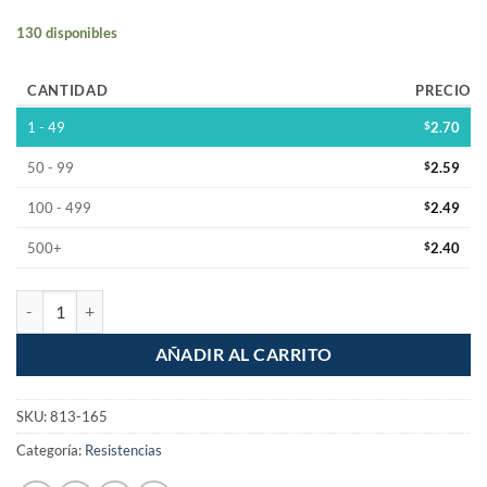
130 disponibles
CANTIDAD
PRECIO
1 - 49
$
2.70
50 - 99
$
2.59
100 - 499
$
2.49
500+
$
2.40
Resistencia 330 Ohm 1/2W Pelicula de Carbon 5% Tolerancia cantida
AÑADIR AL CARRITO
SKU:
813-165
Categoría:
Resistencias