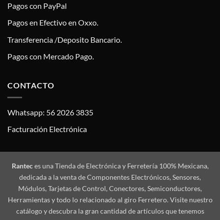
Pagos con PayPal
Pagos en Efectivo en Oxxo.
Transferencia /Deposito Bancario.
Pagos con Mercado Pago.
CONTACTO
Whatsapp: 56 2026 3835
Facturación Electrónica
Rantec
es una Tienda de Electrónica y Ferretería 100% Mexicana,
dedicada a la venta de Componentes Electrónicos, Sensores,
Módulos, Tarjetas de Control, Conectores, Semiconductores,
Herramientas y todo lo relacionado al giro Ferretero. Visite nuestro
catálogo y descubra la gran cantidad de artículos que tenemos