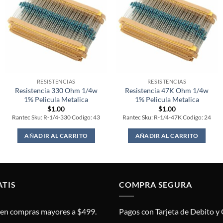
RESISTENCIAS
RESISTENCIAS
Resistencia 330 Ohm 1/4w
Resistencia 47K Ohm 1/4w
1% Pelicula Metalica
1% Pelicula Metalica
$
1.00
$
1.00
Rantec Sku: R-1/4-330 Codigo: 43
Rantec Sku: R-1/4-47K Codigo: 24
AÑADIR AL CARRITO
AÑADIR AL CARRITO
ATIS
COMPRA SEGURA
s en compras mayores a $499.
Pagos con Tarjeta de Debito y 