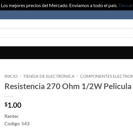
Los mejores precios del Mercado. Enviamos a todo el país.
Descar
INICIO
/
TIENDA DE ELECTRÓNICA
/
COMPONENTES ELECTRO
Resistencia 270 Ohm 1/2W Pelicula
1.00
$
Rantec
Codigo: 543