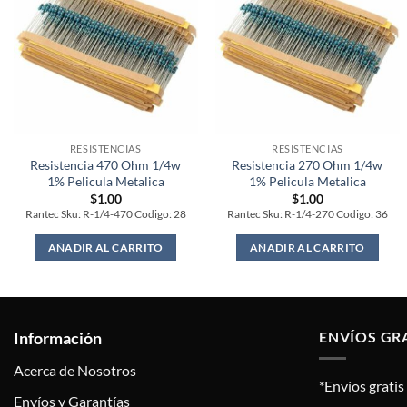
RESISTENCIAS
RESISTENCIAS
Resistencia 470 Ohm 1/4w
Resistencia 270 Ohm 1/4w
1% Pelicula Metalica
1% Pelicula Metalica
$
1.00
$
1.00
Rantec Sku: R-1/4-470 Codigo: 28
Rantec Sku: R-1/4-270 Codigo: 36
AÑADIR AL CARRITO
AÑADIR AL CARRITO
Información
ENVÍOS GR
Acerca de Nosotros
*Envíos grati
Envíos y Garantías