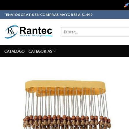
Skip
*ENVÍOS GRATIS EN COMPRAS MAYORES A $1499
to
content
Buscar
por:
CATALOGO
CATEGORIAS