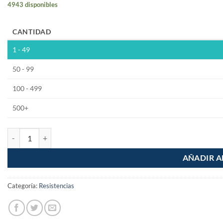
4943 disponibles
CANTIDAD
1 - 49
50 - 99
100 - 499
500+
Resistencia 270 Ohm 1/2W Pelicula de Carbon 5% Tolerancia cantida
AÑADIR A
Categoría:
Resistencias