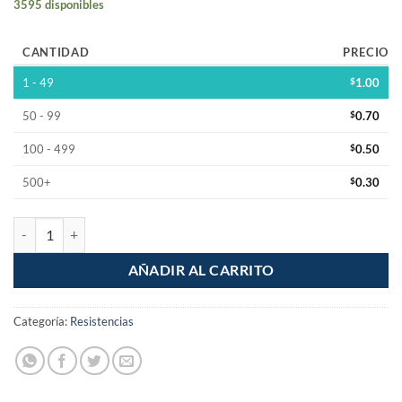
3595 disponibles
CANTIDAD
PRECIO
1 - 49
$
1.00
50 - 99
$
0.70
100 - 499
$
0.50
500+
$
0.30
Resistencia 15 Ohm 1/2W Pelicula de Carbon 5% Tolerancia cantidad
AÑADIR AL CARRITO
Categoría:
Resistencias