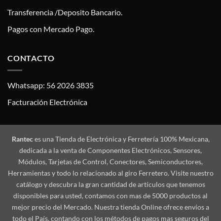
Transferencia /Deposito Bancario.
Pagos con Mercado Pago.
CONTACTO
Whatsapp: 56 2026 3835
Facturación Electrónica
Rantec
es una Tienda de Electrónica y Ferretería 100% Mexicana,
dedicada a la venta de Componentes Electrónicos, Sensores,
Módulos, Tarjetas de Control, Conectores, Semiconductores,
Herramientas y todo lo relacionado al giro Ferretero. Visite nuestro
catálogo y descubra la gran cantidad de artículos que tenemos
disponibles para usted, contamos con mas de 5000 productos al
mejor precio del Mercado. Nuestra tienda Online ofrece envíos a
todo el País, contando con los métodos de pagos mas seguros del