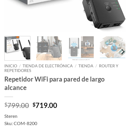
INICIO
/
TIENDA DE ELECTRÓNICA
/
TIENDA
/
ROUTER Y
REPETIDORES
Repetidor WiFi para pared de largo
alcance
Original
Current
799.00
719.00
$
$
price
price
Steren
was:
is:
Sku: COM-8200
$799.00.
$719.00.