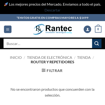
Los mejores precios del Mercado. Enviamos a todo el país.
Descartar
Skip
*ENVÍOS GRATIS EN COMPRAS MAYORES A $1499
to
content
0
Buscar
por:
INICIO
/
TIENDA DE ELECTRÓNICA
/
TIENDA
/
ROUTER Y REPETIDORES
FILTRAR
No se encontraron productos que concuerden con la
selección.