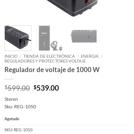
INICIO
/
TIENDA DE ELECTRÓNICA
/
ENERGIA
/
REGULADORES Y PROTECTORES VOLTAJE
Regulador de voltaje de 1000 W
Original
Current
599.00
539.00
$
$
price
price
Steren
was:
is:
Sku: REG-1050
$599.00.
$539.00.
Agotado
SKU:
REG-1050