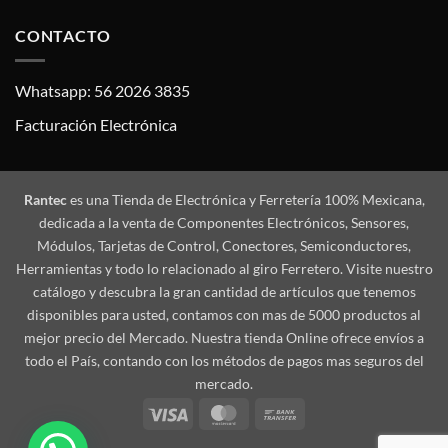
CONTACTO
Whatsapp: 56 2026 3835
Facturación Electrónica
Rantec
es una Tienda de Electrónica y Ferretería 100% Mexicana,
dedicada a la venta de Componentes Electrónicos, Sensores,
Módulos, Tarjetas de Control, Conectores, Semiconductores,
Herramientas y todo lo relacionado al giro Ferretero. Visite nuestro
catálogo y descubra la gran cantidad de artículos que tenemos
disponibles para usted, contamos con mas de 5000 productos al
mejor precio del Mercado. Nuestra tienda Online ofrece envíos a
todo el País, contando con los métodos de pagos mas seguros del
mercado.
Visa
MasterCard
Bank
Transfer