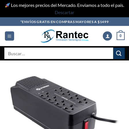
Los mejores precios del Mercado. Enviamos a todo el país.
Descartar
Skip
*ENVÍOS GRATIS EN COMPRAS MAYORES A $1499
to
content
0
Buscar
por: