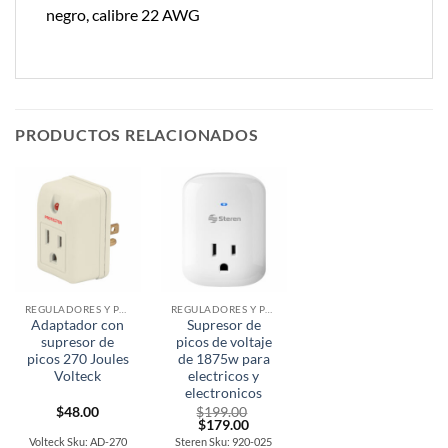
negro, calibre 22 AWG
PRODUCTOS RELACIONADOS
REGULADORES Y PROTECTORES VOLTAJE
REGULADORES Y PROTECTORES VOLTAJE
Adaptador con
Supresor de
supresor de
picos de voltaje
picos 270 Joules
de 1875w para
Volteck
electricos y
electronicos
$
48.00
$
199.00
Original
Current
$
179.00
price
price
Volteck Sku: AD-270
Steren Sku: 920-025