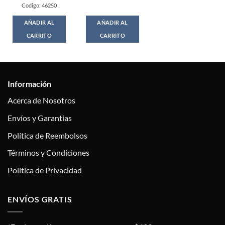
was:
is:
Codigo: 46250
$199.00.
$179.00.
AÑADIR AL
AÑADIR AL
CARRITO
CARRITO
Información
Acerca de Nosotros
Envíos y Garantías
Política de Reembolsos
Términos y Condiciones
Política de Privacidad
ENVÍOS GRATIS