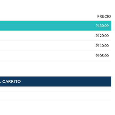
PRECIO
$
130.00
$
120.00
$
110.00
$
105.00
L CARRITO