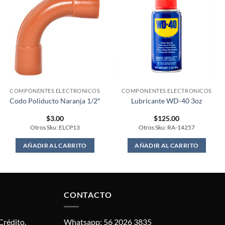
COMPONENTES ELECTRONICOS
COMPONENTES ELECTRONICOS
Codo Poliducto Naranja 1/2″
Lubricante WD-40 3oz
$
3.00
$
125.00
Otros Sku: ELCP13
Otros Sku: RA-14257
AÑADIR AL CARRITO
AÑADIR AL CARRITO
CONTACTO
Crédito.
Whatsapp: 56 2026 3835