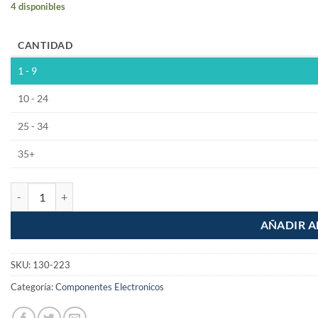
4 disponibles
CANTIDAD
1 - 9
10 - 24
25 - 34
35+
Receptor de audio bluetooth con Plug RCA cantidad
AÑADIR A
SKU:
130-223
Categoría:
Componentes Electronicos