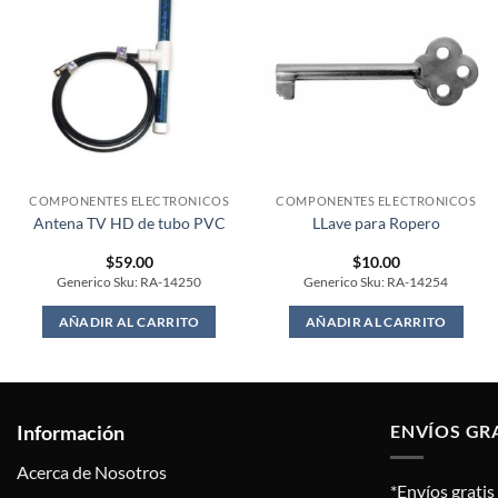
COMPONENTES ELECTRONICOS
COMPONENTES ELECTRONICOS
Antena TV HD de tubo PVC
LLave para Ropero
$
59.00
$
10.00
Generico Sku: RA-14250
Generico Sku: RA-14254
AÑADIR AL CARRITO
AÑADIR AL CARRITO
Información
ENVÍOS GR
Acerca de Nosotros
*Envíos grati