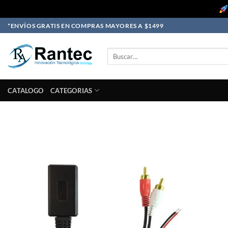
Skip
*ENVÍOS GRATIS EN COMPRAS MAYORES A $1499
to
content
Buscar
por:
CATALOGO
CATEGORIAS