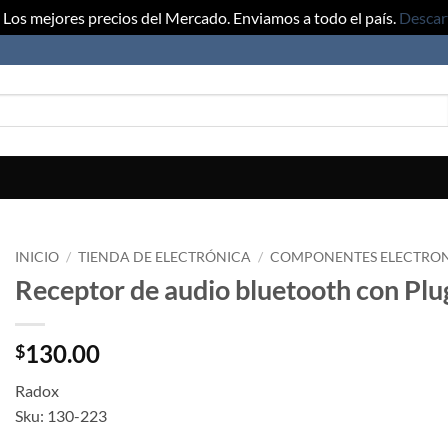
Los mejores precios del Mercado. Enviamos a todo el país.
Descar
INICIO
/
TIENDA DE ELECTRÓNICA
/
COMPONENTES ELECTRO
Receptor de audio bluetooth con Pl
130.00
$
Radox
Sku: 130-223