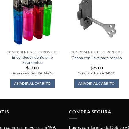
COMPONENTES ELECTRONICOS
COMPONENTES ELECTRONICOS
Encendedor de Bolsillo
Chapa con llave para ropero
Economico
$
12.00
$
25.00
Galvanizado Sku: RA-14265
Generico Sku: RA-14253
AÑADIR AL CARRITO
AÑADIR AL CARRITO
ATIS
COMPRA SEGURA
s en compras mayores a $499.
Pagos con Tarjeta de Debito y 