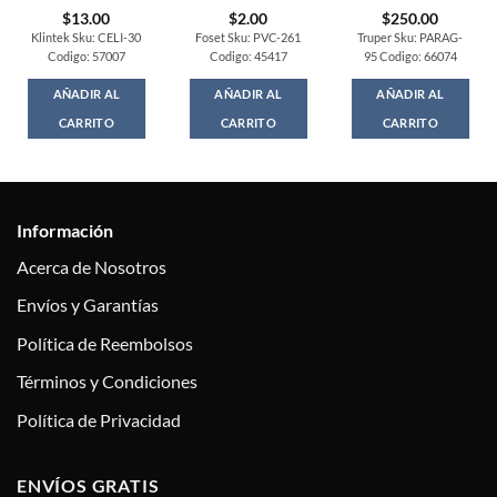
$
13.00
$
2.00
$
250.00
Klintek Sku: CELI-30
Foset Sku: PVC-261
Truper Sku: PARAG-
Codigo: 57007
Codigo: 45417
95 Codigo: 66074
AÑADIR AL
AÑADIR AL
AÑADIR AL
CARRITO
CARRITO
CARRITO
Información
Acerca de Nosotros
Envíos y Garantías
Política de Reembolsos
Términos y Condiciones
Política de Privacidad
ENVÍOS GRATIS