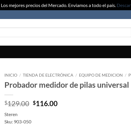
Los mejores precios del Mercado. Enviamos a todo el país.
Descar
INICIO
/
TIENDA DE ELECTRÓNICA
/
EQUIPO DE MEDICION
/
P
Probador medidor de pilas universal
Original
Current
129.00
116.00
$
$
price
price
Steren
was:
is:
Sku: 903-050
$129.00.
$116.00.