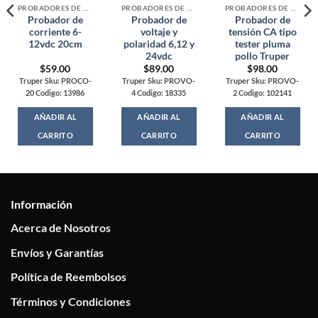
PROBADORES DE VOLTAJE Y CORRIENTE
PROBADORES DE VOLTAJE Y CORRIENTE
PROBADORES DE VOLTAJE Y CORRIENTE
Probador de
Probador de
Probador de
corriente 6-
voltaje y
tensión CA tipo
12vdc 20cm
polaridad 6,12 y
tester pluma
24vdc
pollo Truper
$
59.00
$
89.00
$
98.00
Truper Sku: PROCO-
Truper Sku: PROVO-
Truper Sku: PROVO-
20 Codigo: 13986
4 Codigo: 18335
2 Codigo: 102141
AÑADIR AL
AÑADIR AL
AÑADIR AL
CARRITO
CARRITO
CARRITO
Información
Acerca de Nosotros
Envíos y Garantías
Política de Reembolsos
Términos y Condiciones