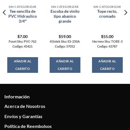
SIN CATEGORIZAR
SIN CATEGORIZAR
SIN CATEGORIZAR
Tee sencilla de
Escoba de vinilo
Tope recto,
PVC Hidraulico
tipo abanico
cromado
3/4″
grande
$
7.00
$
59.00
$
55.00
Foset Sku: PVC-762
Klintek Sku: ES-250A
Hermex Sku: TORE-3
Codigo: 45421
Codigo: 57052
Codigo: 43787
AÑADIR AL
AÑADIR AL
AÑADIR AL
CARRITO
CARRITO
CARRITO
Información
Acerca de Nosotros
Envíos y Garantías
Política de Reembolsos