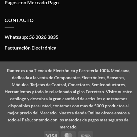
Pagos con Mercado Pago.
CONTACTO
Whatsapp: 56 2026 3835
Facturación Electrónica
Rantec
es una Tienda de Electrónica y Ferretería 100% Mexicana,
dedicada a la venta de Componentes Electrónicos, Sensores,
Módulos, Tarjetas de Control, Conectores, Semiconductores,
Herramientas y todo lo relacionado al giro Ferretero. Visite nuestro
catálogo y descubra la gran cantidad de artículos que tenemos
disponibles para usted, contamos con mas de 5000 productos al
mejor precio del Mercado. Nuestra tienda Online ofrece envíos a
todo el País, contando con los métodos de pagos mas seguros del
mercado.
Visa
MasterCard
Bank