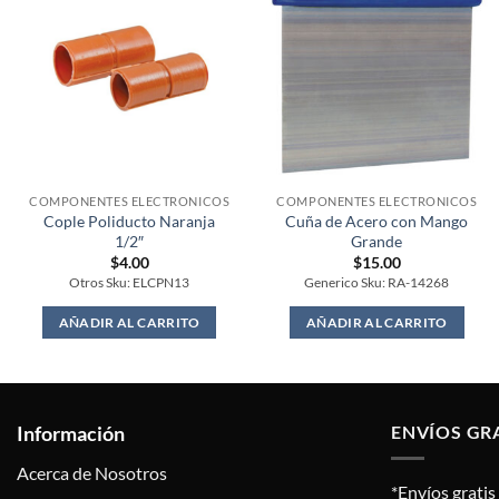
COMPONENTES ELECTRONICOS
COMPONENTES ELECTRONICOS
Cople Poliducto Naranja
Cuña de Acero con Mango
1/2″
Grande
$
4.00
$
15.00
Otros Sku: ELCPN13
Generico Sku: RA-14268
AÑADIR AL CARRITO
AÑADIR AL CARRITO
Información
ENVÍOS GR
Acerca de Nosotros
*Envíos grati