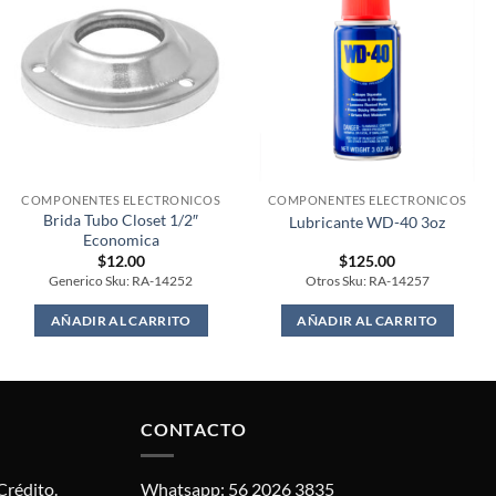
COMPONENTES ELECTRONICOS
COMPONENTES ELECTRONICOS
Brida Tubo Closet 1/2″
Lubricante WD-40 3oz
Economica
$
12.00
$
125.00
Generico Sku: RA-14252
Otros Sku: RA-14257
AÑADIR AL CARRITO
AÑADIR AL CARRITO
CONTACTO
Crédito.
Whatsapp: 56 2026 3835