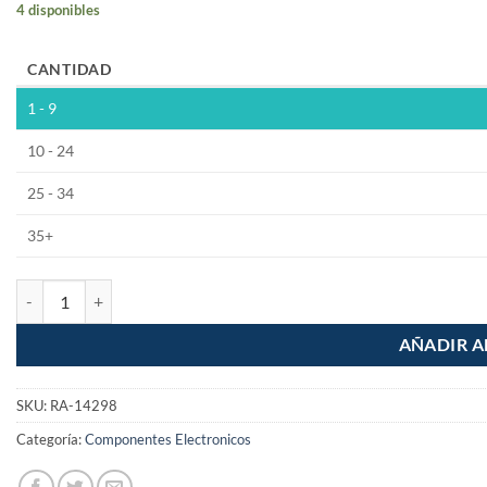
4 disponibles
CANTIDAD
1 - 9
10 - 24
25 - 34
35+
Portarrollo Papel Higienico sin Cubierta Rugo cantidad
AÑADIR A
SKU:
RA-14298
Categoría:
Componentes Electronicos