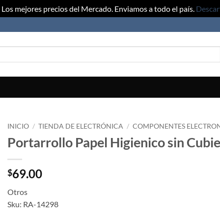
Los mejores precios del Mercado. Enviamos a todo el país.
Descar
INICIO
/
TIENDA DE ELECTRÓNICA
/
COMPONENTES ELECTRO
Portarrollo Papel Higienico sin Cubi
69.00
$
Otros
Sku: RA-14298