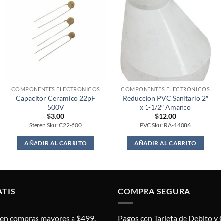
COMPONENTES ELECTRONICOS
COMPONENTES ELECTRONICOS
Capacitor Ceramico 22pF
Reduccion PVC Sanitario 2″
500V
x 1-1/2″ Amanco
$
3.00
$
12.00
Steren Sku: C22-500
PVC Sku: RA-14086
AÑADIR AL CARRITO
AÑADIR AL CARRITO
ATIS
COMPRA SEGURA
s en compras mayores a $499.
Pagos con Tarjeta de Debito y 