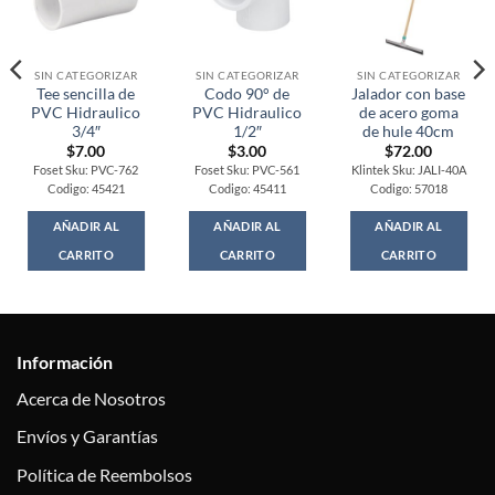
SIN CATEGORIZAR
SIN CATEGORIZAR
SIN CATEGORIZAR
Tee sencilla de
Codo 90° de
Jalador con base
PVC Hidraulico
PVC Hidraulico
de acero goma
3/4″
1/2″
de hule 40cm
$
7.00
$
3.00
$
72.00
Foset Sku: PVC-762
Foset Sku: PVC-561
Klintek Sku: JALI-40A
Codigo: 45421
Codigo: 45411
Codigo: 57018
AÑADIR AL
AÑADIR AL
AÑADIR AL
CARRITO
CARRITO
CARRITO
Información
Acerca de Nosotros
Envíos y Garantías
Política de Reembolsos