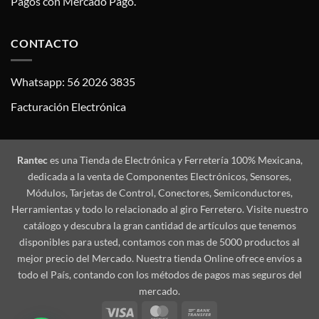
Pagos con Mercado Pago.
CONTACTO
Whatsapp: 56 2026 3835
Facturación Electrónica
Rantec
es una Tienda de Electrónica y Ferretería 100% Mexicana,
dedicada a la venta de Componentes Electrónicos, Sensores,
Módulos, Tarjetas de Control, Conectores, Semiconductores,
Herramientas y todo lo relacionado al giro Ferretero. Visite nuestro
catálogo y descubra la gran cantidad de artículos que tenemos
disponibles para usted, contamos con mas de 5000 productos al
mejor precio del Mercado. Nuestra tienda Online ofrece envíos a
todo el País, contando con los métodos de pagos mas seguros del
mercado.
Visa
MasterCard
Bank