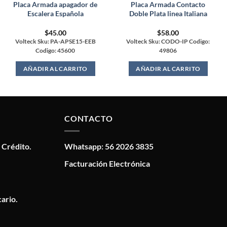
Placa Armada apagador de
Placa Armada Contacto
Escalera Española
Doble Plata linea Italiana
$
45.00
$
58.00
Volteck Sku: PA-APSE15-EEB
Volteck Sku: CODO-IP Codigo:
Codigo: 45600
49806
AÑADIR AL CARRITO
AÑADIR AL CARRITO
CONTACTO
 Crédito.
Whatsapp: 56 2026 3835
Facturación Electrónica
ario.