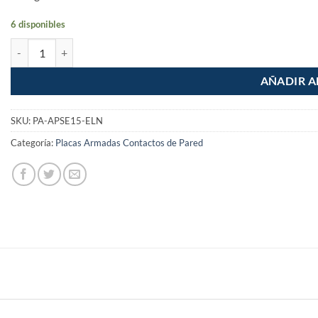
6 disponibles
Placa Armada Apagador Escalera Lisboa Negro cantidad
AÑADIR A
SKU:
PA-APSE15-ELN
Categoría:
Placas Armadas Contactos de Pared