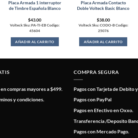
Placa Armada 1 interruptor
Placa Armada Contacto
de Timbre Española Blanco
Doble Volteck Basic Blanco
$
43.00
$
38.00
Volteck Sku: PA-TI-EB Codigo:
Volteck Sku: CODO-B Codigo:
45604
25076
AÑADIR AL CARRITO
AÑADIR AL CARRITO
ATIS
COMPRA SEGURA
s en compras mayores a $499.
Pagos con Tarjeta de Debito y
minos y condiciones.
Pagos con PayPal
Pagos en Efectivo en Oxxo.
Transferencia /Deposito Banc
Pagos con Mercado Pago.