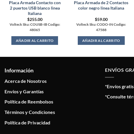
Placa Armada Contacto con
Placa Armada de 2 Contactos
2 puertos USB blanco linea
color negro linea Italiana
Italiana
$
255.00
$
59.00
Volteck Sku: COUSB-IB Codigo:
Volteck Sku: CODO-IN Codigo:
48065
47588
AÑADIR AL CARRITO
AÑADIR AL CARRITO
Información
ENVÍOS GR
Acerca de Nosotros
*Envíos grati
Envíos y Garantías
*Consulte tér
Política de Reembolsos
Términos y Condiciones
Política de Privacidad