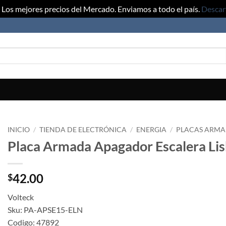
Los mejores precios del Mercado. Enviamos a todo el país.
Descar
INICIO
/
TIENDA DE ELECTRÓNICA
/
ENERGIA
/
PLACAS ARMA
Placa Armada Apagador Escalera Li
42.00
$
Volteck
Sku: PA-APSE15-ELN
Codigo: 47892