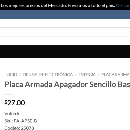
Los mejores precios del Mercado. Enviamos a todo el país.
Descar
INICIO
/
TIENDA DE ELECTRÓNICA
/
ENERGIA
/
PLACAS ARMA
Placa Armada Apagador Sencillo Bas
27.00
$
Volteck
Sku: PA-APSE-B
Codigo: 25078