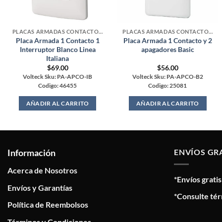
PLACAS ARMADAS CONTACTOS DE PARED
PLACAS ARMADAS CONTACTOS DE PARED
Placa Armada 1 Contacto 1
Placa Armada 1 Contacto y 2
Interruptor Blanco Linea
apagadores Basic
Italiana
$
69.00
$
56.00
Volteck Sku: PA-APCO-IB
Volteck Sku: PA-APCO-B2
Codigo: 46455
Codigo: 25081
AÑADIR AL CARRITO
AÑADIR AL CARRITO
Información
ENVÍOS GR
Acerca de Nosotros
*Envíos grati
Envíos y Garantías
*Consulte tér
Política de Reembolsos
Términos y Condiciones