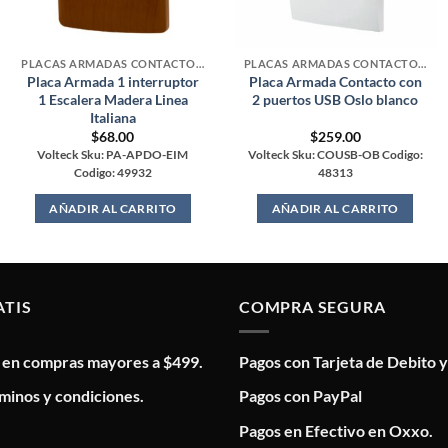
PLACAS ARMADAS CONTACTOS DE PARED
PLACAS ARMADAS CONTACTOS DE PARED
Placa Armada 1 interruptor
Placa Armada Contacto con
1 Escalera Madera Linea
2 puertos USB Oslo blanco
Italiana
$
68.00
$
259.00
Volteck Sku: PA-APDO-EIM
Volteck Sku: COUSB-OB Codigo:
Codigo: 49932
48313
AÑADIR AL CARRITO
AÑADIR AL CARRITO
ATIS
COMPRA SEGURA
s en compras mayores a $499.
Pagos con Tarjeta de Debito y
minos y condiciones.
Pagos con PayPal
Pagos en Efectivo en Oxxo.