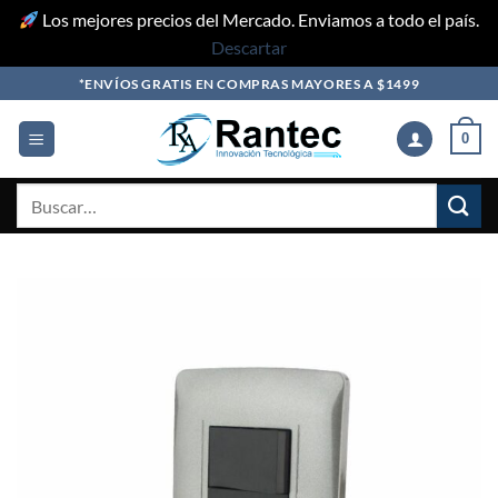
Los mejores precios del Mercado. Enviamos a todo el país.
Descartar
Skip
*ENVÍOS GRATIS EN COMPRAS MAYORES A $1499
to
content
0
Buscar
por: