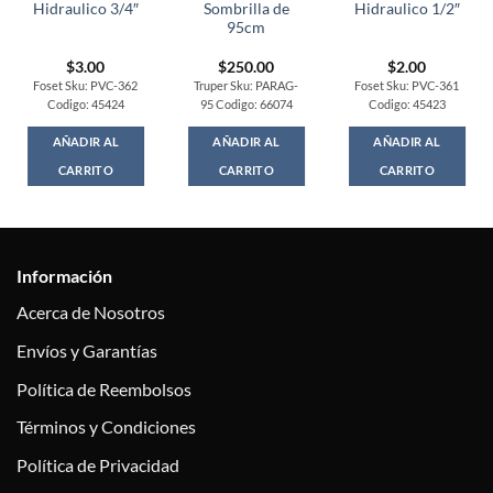
Hidraulico 3/4″
Sombrilla de
Hidraulico 1/2″
95cm
$
3.00
$
250.00
$
2.00
Foset Sku: PVC-362
Truper Sku: PARAG-
Foset Sku: PVC-361
Codigo: 45424
95 Codigo: 66074
Codigo: 45423
AÑADIR AL
AÑADIR AL
AÑADIR AL
CARRITO
CARRITO
CARRITO
Información
Acerca de Nosotros
Envíos y Garantías
Política de Reembolsos
Términos y Condiciones
Política de Privacidad