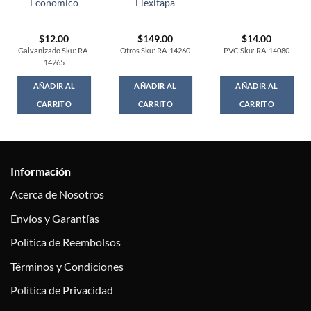
Economico
Flexitapa
$
12.00
$
149.00
$
14.00
Galvanizado Sku: RA-
Otros Sku: RA-14260
PVC Sku: RA-14080
14265
AÑADIR AL
AÑADIR AL
AÑADIR AL
CARRITO
CARRITO
CARRITO
Información
Acerca de Nosotros
Envíos y Garantías
Política de Reembolsos
Términos y Condiciones
Política de Privacidad