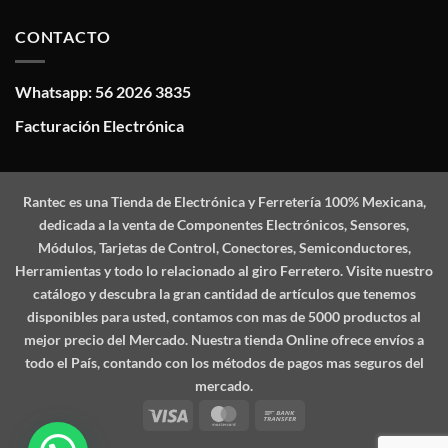
CONTACTO
Whatsapp: 56 2026 3835
Facturación Electrónica
Rantec
es una Tienda de Electrónica y Ferretería 100% Mexicana,
dedicada a la venta de Componentes Electrónicos, Sensores,
Módulos, Tarjetas de Control, Conectores, Semiconductores,
Herramientas y todo lo relacionado al giro Ferretero. Visite nuestro
catálogo y descubra la gran cantidad de artículos que tenemos
disponibles para usted, contamos con mas de 5000 productos al
mejor precio del Mercado. Nuestra tienda Online ofrece envíos a
todo el País, contando con los métodos de pagos mas seguros del
mercado.
Visa
MasterCard
Bank
Transfer