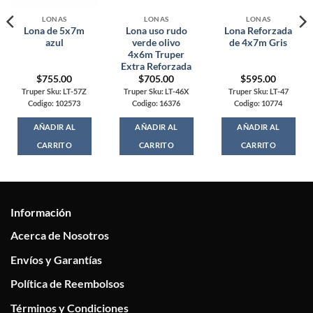
LONAS
LONAS
LONAS
Lona de 5x7m
Lona uso rudo
Lona Reforzada
azul
verde olivo
de 4x7m Gris
4x6m Truper
Extra Reforzada
$
755.00
$
705.00
$
595.00
Truper Sku: LT-57Z
Truper Sku: LT-46X
Truper Sku: LT-47
Codigo: 102573
Codigo: 16376
Codigo: 10774
AÑADIR AL
AÑADIR AL
AÑADIR AL
CARRITO
CARRITO
CARRITO
Información
Acerca de Nosotros
Envíos y Garantías
Política de Reembolsos
Términos y Condiciones