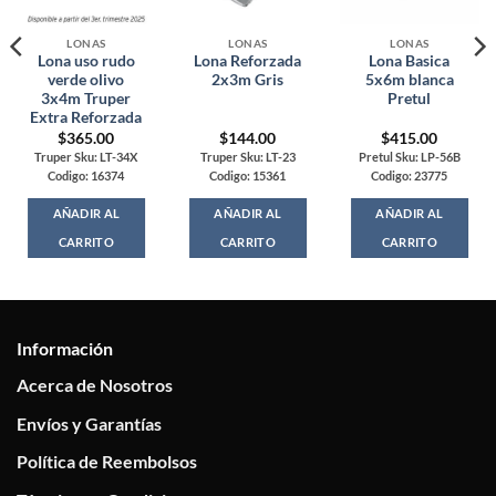
LONAS
LONAS
LONAS
Lona uso rudo
Lona Reforzada
Lona Basica
verde olivo
2x3m Gris
5x6m blanca
3x4m Truper
Pretul
Extra Reforzada
$
365.00
$
144.00
$
415.00
Truper Sku: LT-34X
Truper Sku: LT-23
Pretul Sku: LP-56B
Codigo: 16374
Codigo: 15361
Codigo: 23775
AÑADIR AL
AÑADIR AL
AÑADIR AL
CARRITO
CARRITO
CARRITO
Información
Acerca de Nosotros
Envíos y Garantías
Política de Reembolsos