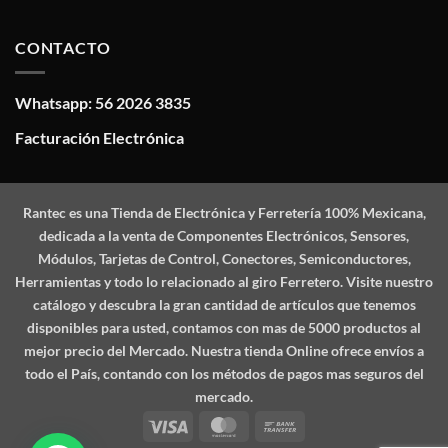
CONTACTO
Whatsapp: 56 2026 3835
Facturación Electrónica
Rantec
es una Tienda de Electrónica y Ferretería 100% Mexicana,
dedicada a la venta de Componentes Electrónicos, Sensores,
Módulos, Tarjetas de Control, Conectores, Semiconductores,
Herramientas y todo lo relacionado al giro Ferretero. Visite nuestro
catálogo y descubra la gran cantidad de artículos que tenemos
disponibles para usted, contamos con mas de 5000 productos al
mejor precio del Mercado. Nuestra tienda Online ofrece envíos a
todo el País, contando con los métodos de pagos mas seguros del
mercado.
Visa
MasterCard
Bank
Transfer