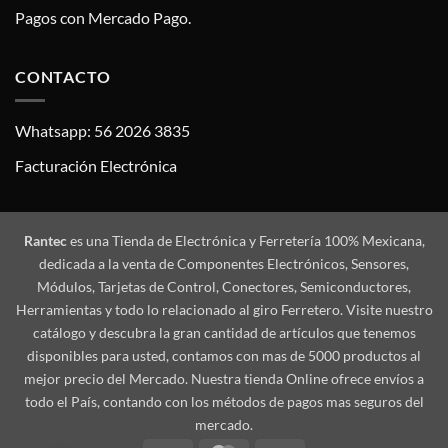
Pagos con Mercado Pago.
CONTACTO
Whatsapp: 56 2026 3835
Facturación Electrónica
Rantec
es una Tienda de Electrónica y Ferretería 100% Mexicana,
dedicada a la venta de Componentes Electrónicos, Sensores,
Módulos, Tarjetas de Control, Conectores, Semiconductores,
Herramientas y todo lo relacionado al giro Ferretero. Visite nuestro
catálogo y descubra la gran cantidad de artículos que tenemos
disponibles para usted, contamos con mas de 5000 productos al
mejor precio del Mercado. Nuestra tienda Online ofrece envíos a
todo el País, contando con los métodos de pagos mas seguros del
mercado.