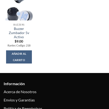
BUZZERS
Buzzer
Zumbador 5v
Activo
$
9.00
Rantec Codigo: 218
AÑADIR AL
CARRITO
Información
Acerca de Nosotros
Envíos y Garantías
Política de Reembolsos