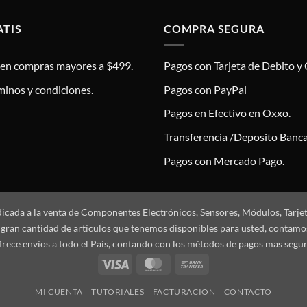
ATIS
COMPRA SEGURA
s en compras mayores a $499.
Pagos con Tarjeta de Debito y 
minos y condiciones.
Pagos con PayPal
Pagos en Efectivo en Oxxo.
Transferencia /Deposito Banca
Pagos con Mercado Pago.
dicada a la venta de Componentes Electrónicos, Sensores, Módulos, Tarje
 la gran cantidad de artículos que tenemos disponibles para usted, conta
frece envíos a todo el País, contando con los métodos de pagos mas segu
Visa
MasterCard
Bank
Transfer
MI CUENTA
TUTORIALES
FACTURACION
CONTACTO