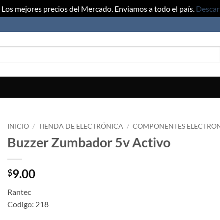
Los mejores precios del Mercado. Enviamos a todo el país.
Descar
INICIO
/
TIENDA DE ELECTRÓNICA
/
COMPONENTES ELECTRO
Buzzer Zumbador 5v Activo
9.00
$
Rantec
Codigo: 218