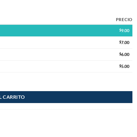
PRECIO
$
9.00
$
7.00
$
6.00
$
5.00
L CARRITO