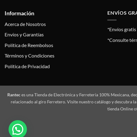
Información
ENVÍOS GR
Acerca de Nosotros
*Envíos grati
Envíos y Garantías
*Consulte tér
Política de Reembolsos
Términos y Condiciones
Política de Privacidad
Rantec
es una Tienda de Electrónica y Ferretería 100% Mexicana, de
relacionado al giro Ferretero. Visite nuestro catálogo y descubra
tienda Online o