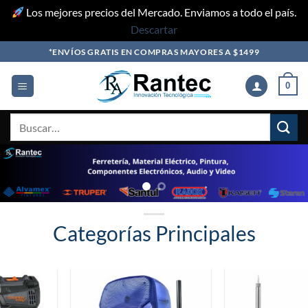
Los mejores precios del Mercado. Enviamos a todo el país.
Descartar
Skip
*ENVÍOS GRATIS EN COMPRAS MAYORES A $1499
to
content
0
Buscar
por:
Categorías Principales