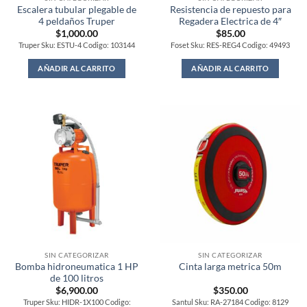
Escalera tubular plegable de
Resistencia de repuesto para
4 peldaños Truper
Regadera Electrica de 4″
$
1,000.00
$
85.00
Truper Sku: ESTU-4 Codigo: 103144
Foset Sku: RES-REG4 Codigo: 49493
AÑADIR AL CARRITO
AÑADIR AL CARRITO
SIN CATEGORIZAR
SIN CATEGORIZAR
Bomba hidroneumatica 1 HP
Cinta larga metrica 50m
de 100 litros
$
6,900.00
$
350.00
Truper Sku: HIDR-1X100 Codigo:
Santul Sku: RA-27184 Codigo: 8129