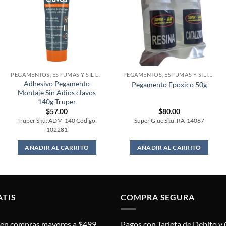
PEGAMENTOS, ESPUMAS Y SILICONES
PEGAMENTOS, ESPUMAS Y SILICONES
Adhesivo Pegamento
Pegamento Epoxico 50g
Montaje Sin Adios clavos
140g Truper
$
57.00
$
80.00
Truper Sku: ADM-140 Codigo:
Super Glue Sku: RA-14067
102281
AÑADIR AL CARRITO
AÑADIR AL CARRITO
ATIS
COMPRA SEGURA
s en compras mayores a $499.
Pagos con Tarjeta de Debito y 