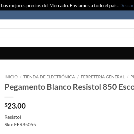
Los mejores precios del Mercado. Enviamos a todo el país.
Descar
INICIO
/
TIENDA DE ELECTRÓNICA
/
FERRETERIA GENERAL
/
P
Pegamento Blanco Resistol 850 Esco
23.00
$
Resistol
Sku: FER85055