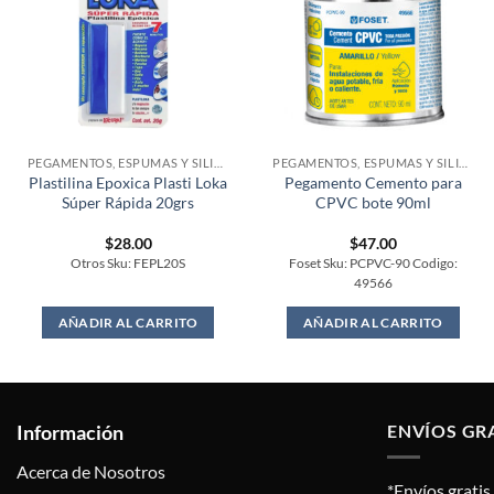
PEGAMENTOS, ESPUMAS Y SILICONES
PEGAMENTOS, ESPUMAS Y SILICONES
Plastilina Epoxica Plasti Loka
Pegamento Cemento para
Súper Rápida 20grs
CPVC bote 90ml
$
28.00
$
47.00
Otros Sku: FEPL20S
Foset Sku: PCPVC-90 Codigo:
49566
AÑADIR AL CARRITO
AÑADIR AL CARRITO
Información
ENVÍOS GR
Acerca de Nosotros
*Envíos grati