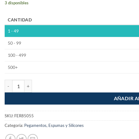
3 disponibles
CANTIDAD
1 - 49
50 - 99
100 - 499
500+
Pegamento Blanco Resistol 850 Escolar 55grs cantidad
AÑADIR A
SKU:
FER85055
Categoría:
Pegamentos, Espumas y Silicones