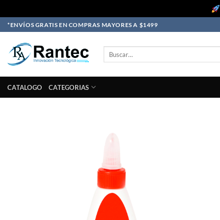
Skip
*ENVÍOS GRATIS EN COMPRAS MAYORES A $1499
to
content
Buscar
por:
CATALOGO
CATEGORIAS