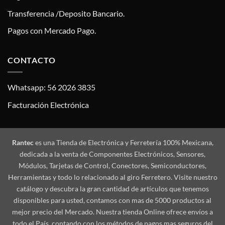
Transferencia /Deposito Bancario.
Pagos con Mercado Pago.
CONTACTO
Whatsapp: 56 2026 3835
Facturación Electrónica
Rantec
es una Tienda de Electrónica y Ferretería 100% Mexicana,
dedicada a la venta de Componentes Electrónicos, Sensores,
Módulos, Tarjetas de Control, Conectores, Semiconductores,
Herramientas y todo lo relacionado al giro Ferretero. Visite nuestro
catálogo y descubra la gran cantidad de artículos que tenemos
disponibles para usted, contamos con mas de 5000 productos al
mejor precio del Mercado. Nuestra tienda Online ofrece envíos a
todo el País, contando con los métodos de pagos mas seguros del