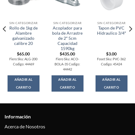
SIN CATEGORIZAR
SIN CATEGORIZAR
SIN CATEGORIZAR
Rollo de 1kg de
Acoplador para
Tapon de PVC
Alambre
bola de Arrastre
Hidraulico 3/4″
galvanizado
de 2″ 5cm
calibre 20
Capacidad
1590kg
$
65.00
$
435.00
$
3.00
Fiero Sku: ALG-200
Fiero Sku: ACO-
Foset Sku: PVC-362
Codigo: 44469
BOLA-35 Codigo:
Codigo: 45424
44442
AÑADIR AL
AÑADIR AL
AÑADIR AL
CARRITO
CARRITO
CARRITO
Información
Acerca de Nosotros